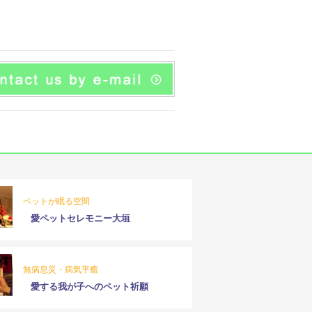
ペットが眠る空間
愛ペットセレモニー大垣
無病息災・病気平癒
愛する我が子へのペット祈願