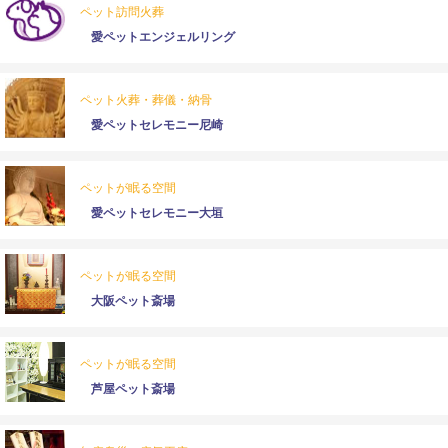
ペット訪問火葬
愛ペットエンジェルリング
ペット火葬・葬儀・納骨
愛ペットセレモニー尼崎
ペットが眠る空間
愛ペットセレモニー大垣
ペットが眠る空間
大阪ペット斎場
ペットが眠る空間
芦屋ペット斎場