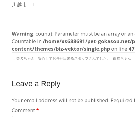
川越市 T
Warning
: count(): Parameter must be an array or an
Countable in
/home/xs688691/pet-gokasou.net/p
content/themes/biz-vektor/single.php
on line
47
←
柴犬ちゃん 安心してお任せ出来るスタッフさんでした。
白猫ちゃん 
Leave a Reply
Your email address will not be published.
Required 
Comment
*