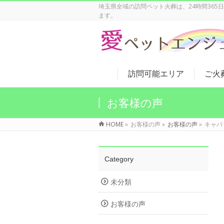
埼玉県全域の訪問ペット火葬は、24時間36
ます。
訪問可能エリア
ご火
お客様の声
HOME
»
お客様の声
»
お客様の声
»
キャバ
Category
未分類
お客様の声